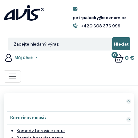
petrpalacky@seznam.cz
+420 608 376 999
0
0 €
Můj účet
Borovicový masiv
Komody borovice natur