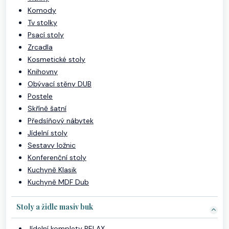
Komody
Tv stolky
Psací stoly
Zrcadla
Kosmetické stoly
Knihovny
Obývací stěny DUB
Postele
Skříně šatní
Předsíňový nábytek
Jídelní stoly
Sestavy ložnic
Konferenční stoly
Kuchyně Klasik
Kuchyně MDF Dub
Stoly a židle masiv buk
Jídelní komplety RELAX