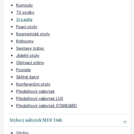
Komody
TV stolky
Zrcadla
Psací stoly
Kosmetické stoly
Knihovny
Sestavy ložnic
Jídelní stoly
Obývací stěny
Postele
Skříně šatní
Konferenční stoly
Předsíňový nábytek
Předsíňový nábytek LUX
Předsíňový nábytek STANDARD
Stylový nábytek MDF Dub
Vitríny