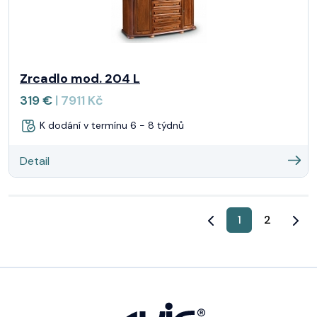
Zrcadlo mod. 204 L
319 €
| 7911 Kč
K dodání v termínu 6 - 8 týdnů
Detail
1
2