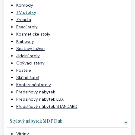
Komody
TV stolky
Zrcadla
Psací stoly
Kosmetické stoly
Knihovny
Sestavy ložnic
Jídelní stoly
Obývací stěny
Postele
Skříně šatní
Konferenční stoly
Předsíňový nábytek
Předsíňový nábytek LUX
Předsíňový nábytek STANDARD
Stylový nábytek MDF Dub
Vitríny