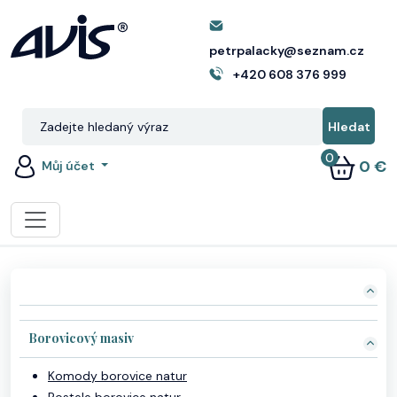
petrpalacky@seznam.cz
+420 608 376 999
0
0 €
Můj účet
Borovicový masiv
Komody borovice natur