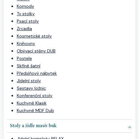
Komody
Tv stolky
Psací stoly
Zrcadla
Kosmetické stoly
Knihovny
Obývací stěny DUB
Postele
Skříně šatní
Předsíňový nábytek
Jídelní stoly
Sestavy ložnic
Konferenční stoly
Kuchyně Klasik
Kuchyně MDF Dub
Stoly a židle masiv buk
Jídelní komplety RELAX