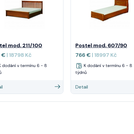
tel mod. 211/100
Postel mod. 607/90
 €
| 18798 Kč
766 €
| 18997 Kč
 dodání v termínu 6 - 8
K dodání v termínu 6 - 8
ů
týdnů
il
Detail