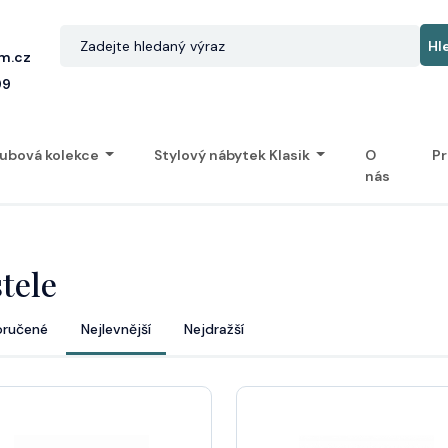
m.cz
99
ubová kolekce
Stylový nábytek Klasik
O
Pr
nás
tele
ručené
Nejlevnější
Nejdražší