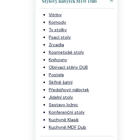
Stylový nábytek MDF Dub
Vitríny
Komody
Tv stolky
Psací stoly
Zrcadla
Kosmetické stoly
Knihovny
Obývací stěny DUB
Postele
Skříně šatní
Předsíňový nábytek
Jídelní stoly
Sestavy ložnic
Konferenční stoly
Kuchyně Klasik
Kuchyně MDF Dub