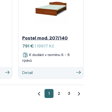
Postel mod. 207/140
791 €
| 19617 Kč
K dodání v termínu 6 - 8
týdnů
Detail
1
2
3