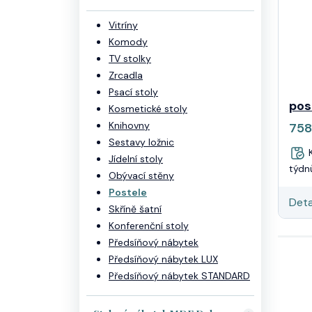
Vitríny
Komody
TV stolky
Zrcadla
Psací stoly
pos
Kosmetické stoly
Knihovny
758
Sestavy ložnic
K
Jídelní stoly
týdn
Obývací stěny
Postele
Deta
Skříně šatní
Konferenční stoly
Předsíňový nábytek
Předsíňový nábytek LUX
Předsíňový nábytek STANDARD