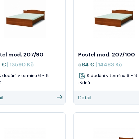
tel mod. 207/90
Postel mod. 207/100
8 €
| 13590 Kč
584 €
| 14483 Kč
 dodání v termínu 6 - 8
K dodání v termínu 6 - 8
ů
týdnů
il
Detail