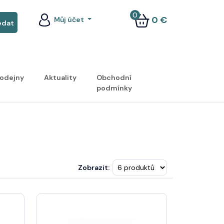
0
0 €
Můj účet
odejny
Aktuality
Obchodní
podmínky
Zobrazit: