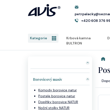
petrpalacky@sezna
+420 608 376 9
Kategorie
Krbová kamna
D
BULTRON
Pos
Borovicový masiv
Dopo
Komody borovice natur
Postele borovice natur
Doplňky borovice NATUR
Noční stolky NATUR