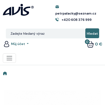
petrpalacky@seznam.cz
+420 608 376 999
0
0 €
Můj účet