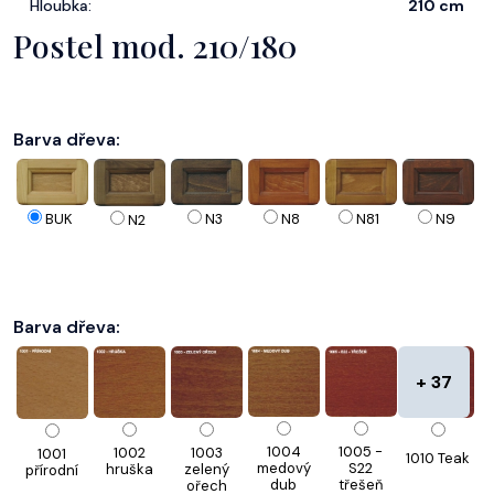
Hloubka:
210 cm
Postel mod. 210/180
Barva dřeva:
N8
BUK
N3
N81
N9
N2
Barva dřeva:
+ 37
1004
1005 -
1002
1003
1001
1010 Teak
medový
S22
hruška
zelený
přírodní
dub
třešeň
ořech