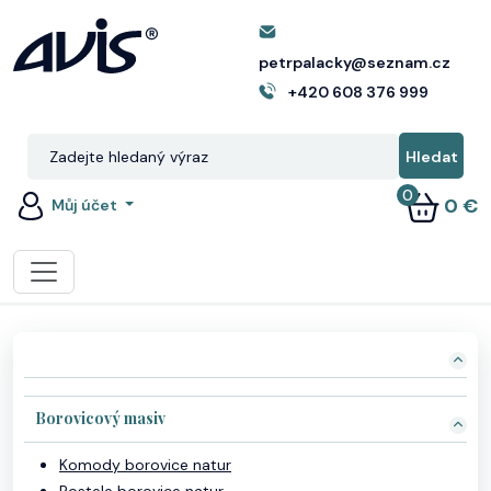
petrpalacky@seznam.cz
+420 608 376 999
0
0 €
Můj účet
Borovicový masiv
Komody borovice natur