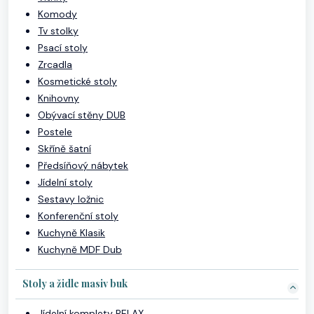
Komody
Tv stolky
Psací stoly
Zrcadla
Kosmetické stoly
Knihovny
Obývací stěny DUB
Postele
Skříně šatní
Předsíňový nábytek
Jídelní stoly
Sestavy ložnic
Konferenční stoly
Kuchyně Klasik
Kuchyně MDF Dub
Stoly a židle masiv buk
Jídelní komplety RELAX