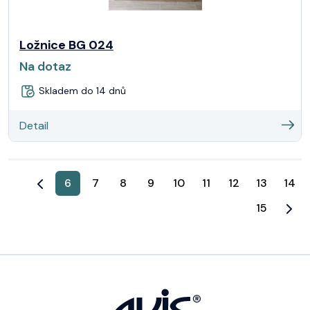
Ložnice BG 024
Na dotaz
Skladem do 14 dnů
Detail
6
7
8
9
10
11
12
13
14
15