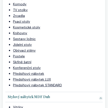
Komody
TV stolky
Zrcadla
Psací stoly
Kosmetické stoly
Knihovny
Sestavy ložnic
Jídelní stoly
Obývací stěny
Postele
Skříně šatní
Konferenční stoly
Předsíňový nábytek
Předsíňový nábytek LUX
Předsíňový nábytek STANDARD
Stylový nábytek MDF Dub
Vitríny