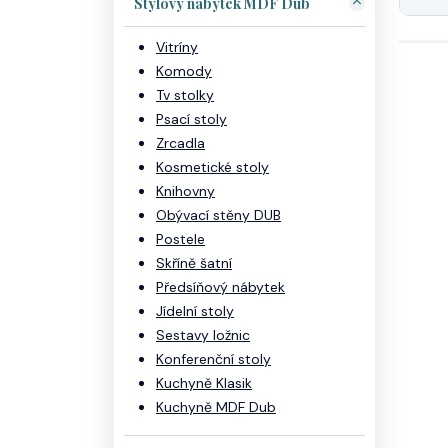
Stylový nábytek MDF Dub
Vitríny
Komody
Tv stolky
Psací stoly
Zrcadla
Kosmetické stoly
Knihovny
Obývací stěny DUB
Postele
Skříně šatní
Předsíňový nábytek
Jídelní stoly
Sestavy ložnic
Konferenční stoly
Kuchyně Klasik
Kuchyně MDF Dub