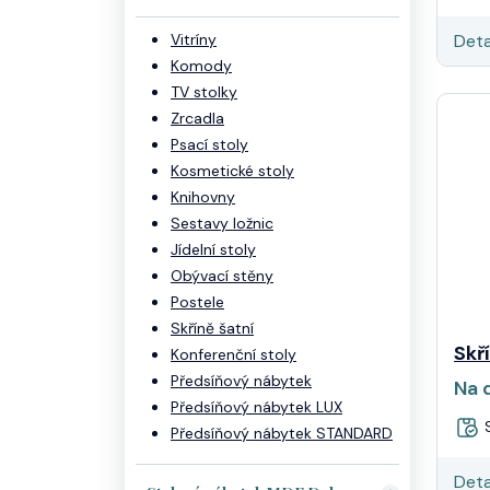
Deta
Vitríny
Komody
TV stolky
Zrcadla
Psací stoly
Kosmetické stoly
Knihovny
Sestavy ložnic
Jídelní stoly
Obývací stěny
Postele
Skříně šatní
Skř
Konferenční stoly
Předsíňový nábytek
Na 
Předsíňový nábytek LUX
S
Předsíňový nábytek STANDARD
Deta