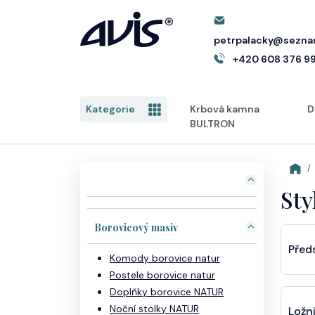
petrpalacky@sezna
+420 608 376 9
Kategorie
Krbová kamna
D
BULTRON
Sty
Borovicový masiv
Před
Komody borovice natur
Postele borovice natur
Doplňky borovice NATUR
Noční stolky NATUR
Ložn