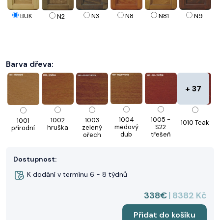
N8
BUK
N3
N81
N9
N2
Barva dřeva:
+ 37
1004
1005 -
1002
1003
1001
1010 Teak
medový
S22
hruška
zelený
přírodní
dub
třešeň
ořech
Dostupnost:
K dodání v termínu 6 - 8 týdnů
1011
1013
1015
1010-1-1
1012 2000
1014-1-3
338€
| 8382 Kč
skořice
skořice
zelená
klasická