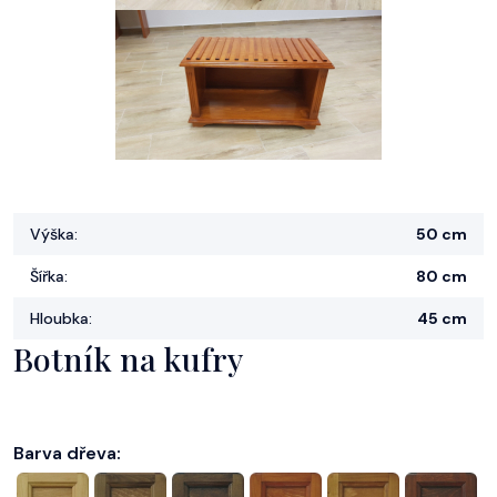
Výška:
50 cm
Šířka:
80 cm
Hloubka:
45 cm
Botník na kufry
Barva dřeva: