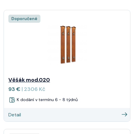
1032
1033
1034
1035
1036
Doporučené
1037 olše
tmavý
mahagon
venge
venge 1
ořech
mahagon
základní
žlutá
třešeň
Věšák mod.020
93 €
| 2306 Kč
K dodání v termínu 6 - 8 týdnů
Detail