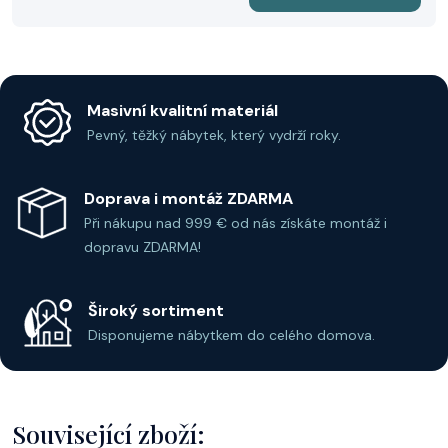
1017
1018
1018 světlý
1019
1020
1016-P44
antický
ořech
ořech
nažloutlý
tmavá
Masivní kvalitní materiál
ořech
ořech
skořice
Pevný, těžký nábytek, který vydrží roky.
Doprava i montáž ZDARMA
1023
1023
Při nákupu nad 999 € od nás získáte montáž i
1022
1024
1025
1021
podzimní
podzimní
střední
tmavá
ořech
tmavý
dopravu ZDARMA!
ořechy
třešeň
ořech
třešeň
základní
kaštan
Široký sortiment
Disponujeme nábytkem do celého domova.
1028
1026 S21
1027
1029
1030
1031
červená
ořech
francouzský
palisandr
světlý
speciální
třešeň
ořech
mahagon
mahagon
Související zboží: