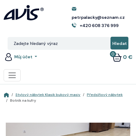
petrpalacky@seznam.cz
+420 608 376 999
0
0 €
Můj účet
Stylový nábytek Klasik bukový masiv
Předsíňový nábytek
Botník na kufry