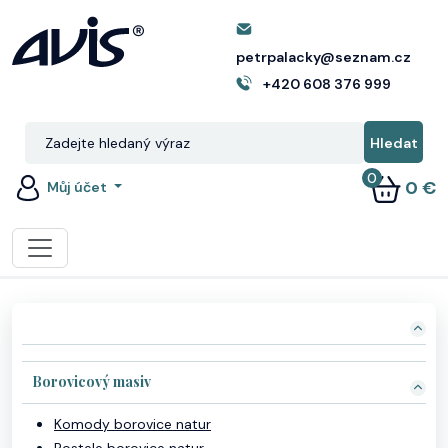
petrpalacky@seznam.cz
+420 608 376 999
0
0 €
Můj účet
Borovicový masiv
Komody borovice natur