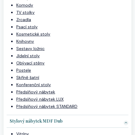
Komody
TV stolky
Zrcadla
Psací stoly
Kosmetické stoly
Knihovny
Sestavy ložnic
Jídelní stoly
Obývací stěny
Postele
Skříně šatní
Konferenční stoly
Předsíňový nábytek
Předsíňový nábytek LUX
Předsíňový nábytek STANDARD
Stylový nábytek MDF Dub
Vitríny