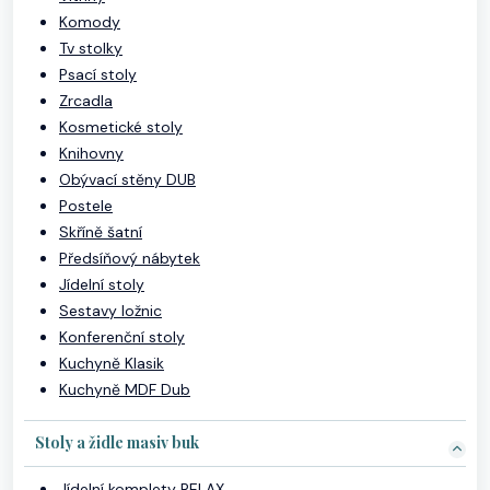
Komody
Tv stolky
Psací stoly
Zrcadla
Kosmetické stoly
Knihovny
Obývací stěny DUB
Postele
Skříně šatní
Předsíňový nábytek
Jídelní stoly
Sestavy ložnic
Konferenční stoly
Kuchyně Klasik
Kuchyně MDF Dub
Stoly a židle masiv buk
Jídelní komplety RELAX