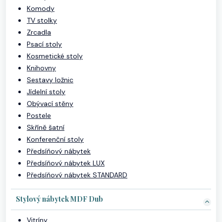
Komody
TV stolky
Zrcadla
Psací stoly
Kosmetické stoly
Knihovny
Sestavy ložnic
Jídelní stoly
Obývací stěny
Postele
Skříně šatní
Konferenční stoly
Předsíňový nábytek
Předsíňový nábytek LUX
Předsíňový nábytek STANDARD
Stylový nábytek MDF Dub
Vitríny