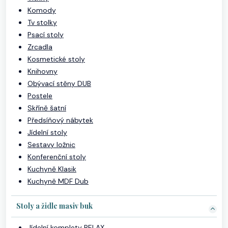
Komody
Tv stolky
Psací stoly
Zrcadla
Kosmetické stoly
Knihovny
Obývací stěny DUB
Postele
Skříně šatní
Předsíňový nábytek
Jídelní stoly
Sestavy ložnic
Konferenční stoly
Kuchyně Klasik
Kuchyně MDF Dub
Stoly a židle masiv buk
Jídelní komplety RELAX