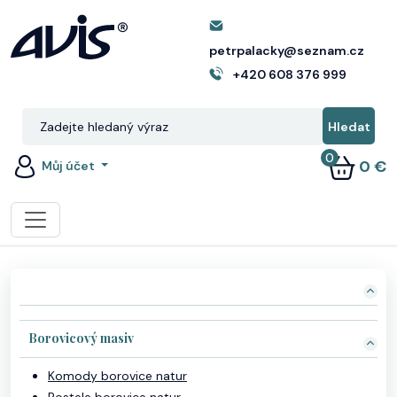
petrpalacky@seznam.cz
+420 608 376 999
0
0 €
Můj účet
Borovicový masiv
Komody borovice natur