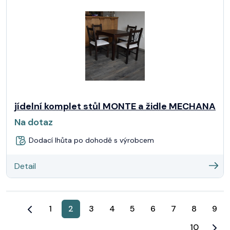
jídelní komplet stůl MONTE a židle MECHANA
Na dotaz
Dodací lhůta po dohodě s výrobcem
Detail
1
2
3
4
5
6
7
8
9
10