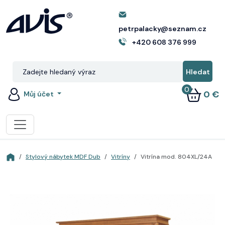
petrpalacky@seznam.cz
+420 608 376 999
0
0 €
Můj účet
Stylový nábytek MDF Dub
Vitríny
Vitrína mod. 804XL/24A