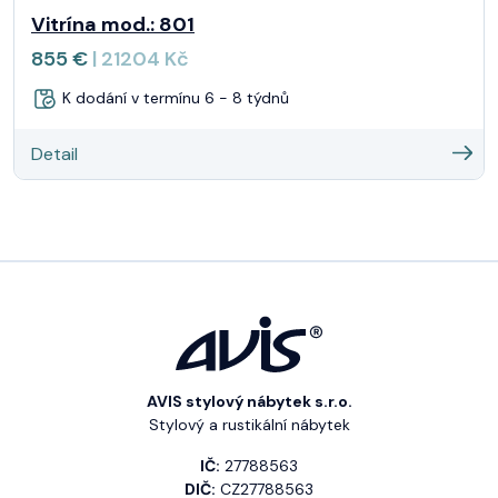
Vitrína mod.: 801
855 €
| 21204 Kč
K dodání v termínu 6 - 8 týdnů
Detail
AVIS stylový nábytek s.r.o.
Stylový a rustikální nábytek
IČ:
27788563
DIČ:
CZ27788563