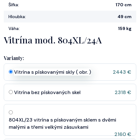
Šířka:
170 cm
Hloubka:
49 cm
Váha:
159 kg
Vitrína mod. 804XL/24A
Varianty:
Vitrína s pískovanými skly ( obr. )
2443 €
Vitrína bez pískovaných skel
2318 €
804XL/23 vitrína s pískovaným sklem s dvěmi
malými a třemi velkými zásuvkami
2160 €