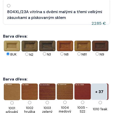
804XL/23A vitrína s dvěmi malými a třemi velkými
zásuvkami a pískovaným sklem
2285 €
Barva dřeva:
N8
BUK
N3
N81
N9
N2
Barva dřeva:
+ 37
1004
1005 -
1002
1003
1001
1010 Teak
medový
S22
hruška
zelený
přírodní