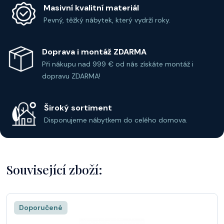
Masivní kvalitní materiál
Pevný, těžký nábytek, který vydrží roky.
1028
1026 S21
1027
1029
1030
1031
Doprava i montáž ZDARMA
červená
ořech
francouzský
palisandr
světlý
speciální
Při nákupu nad 999 € od nás získáte montáž i
třešeň
ořech
mahagon
mahagon
dopravu ZDARMA!
Široký sortiment
Disponujeme nábytkem do celého domova.
1032
1033
1034
1035
1036
1037 olše
tmavý
mahagon
venge
venge 1
ořech
mahagon
základní
Související zboží:
žlutá
třešeň
Doporučené