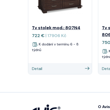
Tv stolek mod.: 807N4
Tv 
80
722 €
| 17906 Kč
75
K dodání v termínu 6 - 8
týdnů
K
týdn
Detail
Deta
O Avis