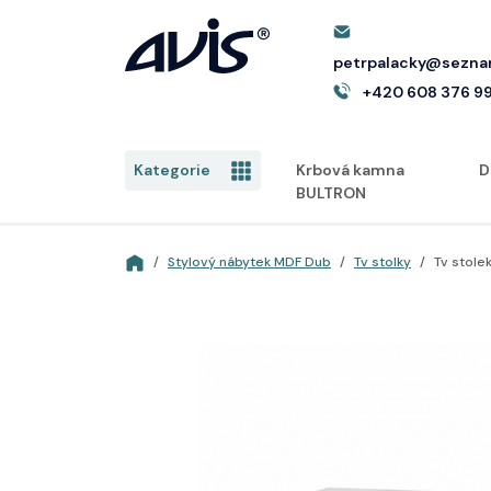
petrpalacky@sezna
+420 608 376 9
Kategorie
Krbová kamna
D
BULTRON
Stylový nábytek MDF Dub
Tv stolky
Tv stole