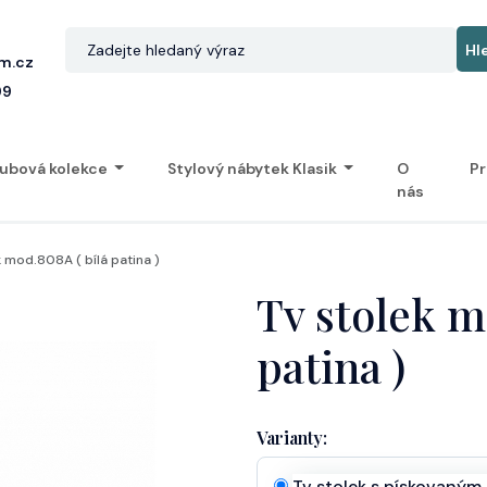
m.cz
99
ubová kolekce
Stylový nábytek Klasik
O
Pr
nás
k mod.808A ( bílá patina )
Tv stolek m
patina )
Varianty:
Tv stolek s pískovaným s