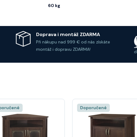
60 kg
Doprava i montáž ZDARMA
Při nákupu nad 999 € od nás získáte
montáž i dopravu ZDARMA!
d
poručené
Doporučené