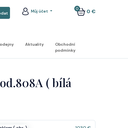
0
0 €
Můj účet
odejny
Aktuality
Obchodní
podmínky
od.808A ( bílá
klem ( obr. )
1030 €