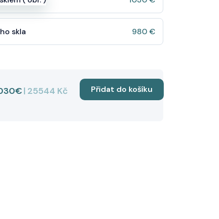
ho skla
980 €
030€
| 25544 Kč