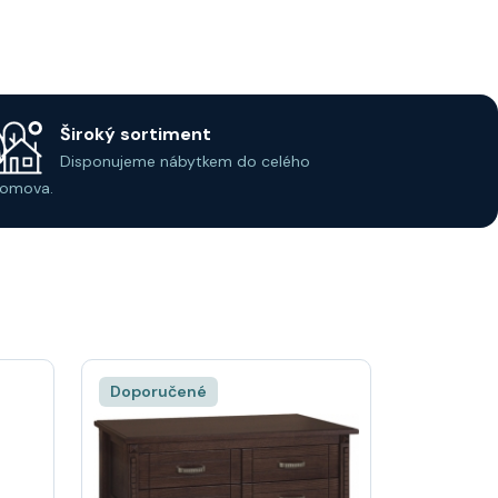
Široký sortiment
Disponujeme nábytkem do celého
omova.
Doporučené