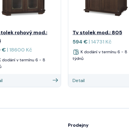
stolek rohový mod.:
Tv stolek mod.: 805
6
594 €
| 14731 Kč
0 €
| 18600 Kč
K dodání v termínu 6 - 8
týdnů
 dodání v termínu 6 - 8
ů
il
Detail
Prodejny