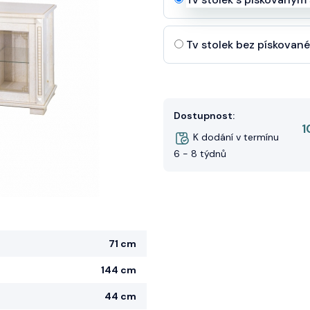
Tv stolek bez pískované
Dostupnost:
1
K dodání v termínu
6 - 8 týdnů
71 cm
144 cm
44 cm