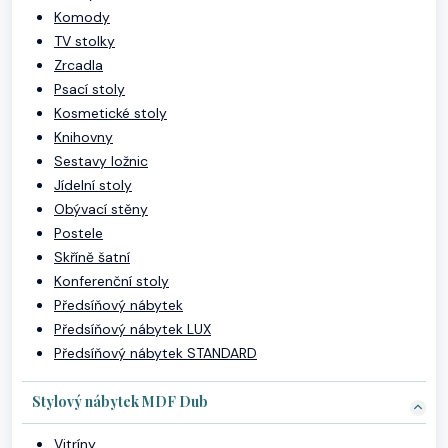
Komody
TV stolky
Zrcadla
Psací stoly
Kosmetické stoly
Knihovny
Sestavy ložnic
Jídelní stoly
Obývací stěny
Postele
Skříně šatní
Konferenční stoly
Předsíňový nábytek
Předsíňový nábytek LUX
Předsíňový nábytek STANDARD
Stylový nábytek MDF Dub
Vitríny