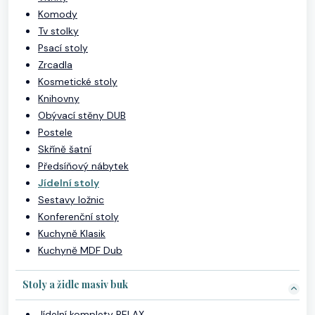
Komody
Tv stolky
Psací stoly
Zrcadla
Kosmetické stoly
Knihovny
Obývací stěny DUB
Postele
Skříně šatní
Předsíňový nábytek
Jídelní stoly
Sestavy ložnic
Konferenční stoly
Kuchyně Klasik
Kuchyně MDF Dub
Stoly a židle masiv buk
Jídelní komplety RELAX