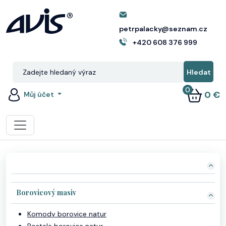
petrpalacky@seznam.cz
+420 608 376 999
0
0 €
Můj účet
Borovicový masiv
Komody borovice natur