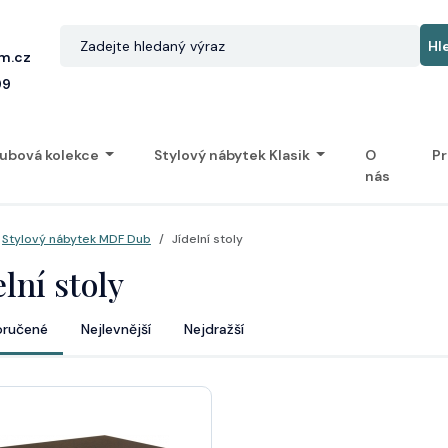
m.cz
99
ubová kolekce
Stylový nábytek Klasik
O
Pr
nás
Stylový nábytek MDF Dub
Jídelní stoly
elní stoly
ručené
Nejlevnější
Nejdražší