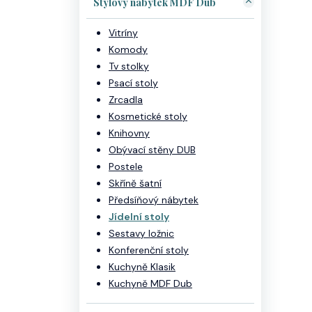
Stylový nábytek MDF Dub
Vitríny
Komody
Tv stolky
Psací stoly
Zrcadla
Kosmetické stoly
Knihovny
Obývací stěny DUB
Postele
Skříně šatní
Předsíňový nábytek
Jídelní stoly
Sestavy ložnic
Konferenční stoly
Kuchyně Klasik
Kuchyně MDF Dub