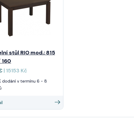
elní stůl RIO mod.: 815
/ 160
 €
| 15153 Kč
 dodání v termínu 6 - 8
ů
il