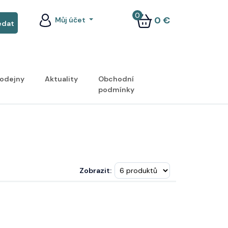
0
0 €
Můj účet
odejny
Aktuality
Obchodní
podmínky
Zobrazit: