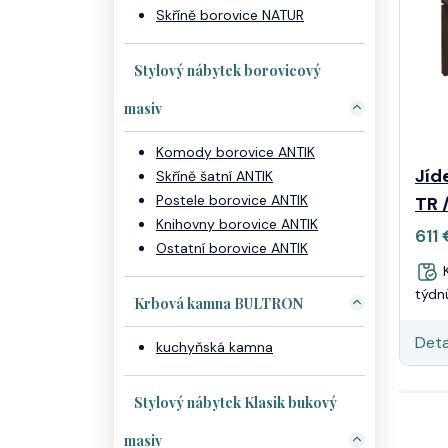
Skříně borovice NATUR
Stylový nábytek borovicový
masiv
Komody borovice ANTIK
Jíd
Skříně šatní ANTIK
Postele borovice ANTIK
TR 
Knihovny borovice ANTIK
611
Ostatní borovice ANTIK
K
týdn
Krbová kamna BULTRON
Deta
kuchyňská kamna
Stylový nábytek Klasik bukový
masiv