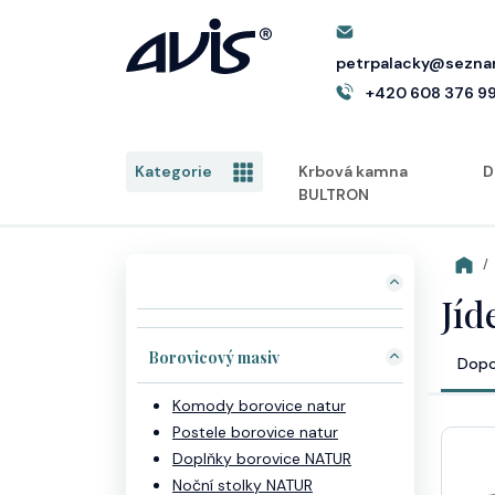
petrpalacky@sezna
+420 608 376 9
Kategorie
Krbová kamna
D
BULTRON
Jíd
Borovicový masiv
Dopo
Komody borovice natur
Postele borovice natur
Doplňky borovice NATUR
Noční stolky NATUR