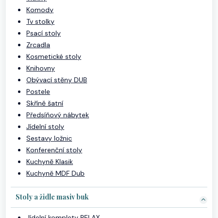
Komody
Tv stolky
Psací stoly
Zrcadla
Kosmetické stoly
Knihovny
Obývací stěny DUB
Postele
Skříně šatní
Předsíňový nábytek
Jídelní stoly
Sestavy ložnic
Konferenční stoly
Kuchyně Klasik
Kuchyně MDF Dub
Stoly a židle masiv buk
Jídelní komplety RELAX