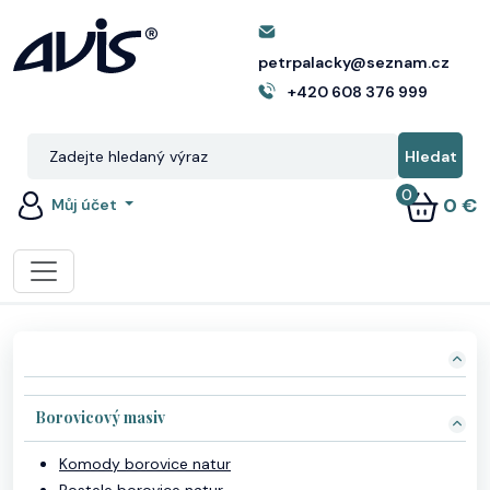
petrpalacky@seznam.cz
+420 608 376 999
0
0 €
Můj účet
Borovicový masiv
Komody borovice natur