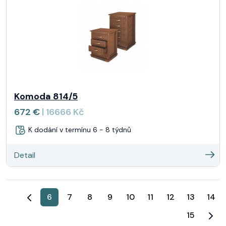
Komoda 814/5
672 €
| 16666 Kč
K dodání v termínu 6 - 8 týdnů
Detail
6
7
8
9
10
11
12
13
14
15