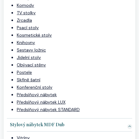
Komody
TV stolky
Zrcadla
Psací stoly
Kosmetické stoly
Knihovny
Sestavy ložnic
Jídelní stoly
Obývací stěny
Postele
Skříně šatní
Konferenční stoly
Předsíňový nábytek
Předsíňový nábytek LUX
Předsíňový nábytek STANDARD
Stylový nábytek MDF Dub
Vitríny