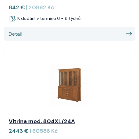
842 €
| 20882 Kč
K dodání v termínu 6 - 8 týdnů
Detail
Vitrína mod. 804XL/24A
2443 €
| 60586 Kč