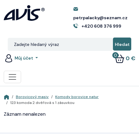
petrpalacky@seznam.cz
+420 608 376 999
0
0 €
Můj účet
Borovicový masiv
Komody borovice natur
123 komoda 2 dvéřová s 1 zásuvkou
Záznam nenalezen